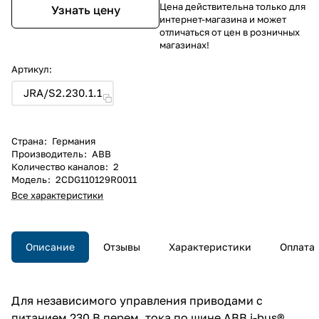
Цена действительна только для
Узнать цену
интернет-магазина и может
отличаться от цен в розничных
магазинах!
Артикул:
JRA/S2.230.1.1
Страна
:
Германия
Производитель
:
ABB
Количество каналов
:
2
Модель
:
2CDG110129R0011
Все характеристики
Описание
Отзывы
Характеристики
Оплата
Для независимого управления приводами с
питанием 230 В перем. тока по шине ABB i-bus®