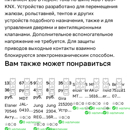
KNX. Устройство разработано для перемещения
жалюзи, рольставней, тентов и других
устройств подобного назначения, также и для
управления дверями и вентиляционными
клапанами. Дополнительное вспомогательное
напряжение не требуется. Для защиты
приводов выходные контакты взаимно
блокируются электромеханическим способом.
Вам также может понравиться
133
67 045
97
56
35 263
Schn
B
MDT
Sch
Berker
366
руб.
415
818
руб.
eider
er
AKU-
neid
753181
MTN6
k
1616.0
er
07
руб.
руб.
руб.
MDT
Gira
4990
er
2
MT
Актуа
0
0
0
0
0
0
0
0
JAL-
215200
Elsner
Jung
Jung
8
7
Актуат
N64
тор
В наличии
0
В наличии
0
В налич
0410.0
Устрой
70546
2504
2304.
В наличии
В наличии
Актуа
5
ор
670
(Испо
2
ство
Актуат
REGH
16RE
0
0
0
0
тор
3
релей
4
лните
Актуат
управл
В наличии
В наличии
ор
E
GHE
0
0
0
0
0
0
для
1
ный
Акт
льное
ор
ения
KNX, 4
Актуа
Актуа
В наличии
В наличии
В наличии