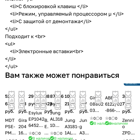
<li>С блокировкой клавиш </li>
<li>Режим, управляемый процессором µ </li>
<li>С защитой от демонтажа</li>
</ul>
Подходит к <br>
<ul>
<li>Электронные вставки<br>
</li>
</ul>
Снято с
Вам также может понравиться
произво
Ссылка 
аналог
51
32
29 775
38
87 156
104
81
30
Gira
ABB
639
633
руб.
423
руб.
210
237
775
08802
6122/02
03
-866-
руб.
руб.
руб.
руб.
руб.
руб.
Esylux
Jung
Датчи
500
0
0
0
0
EP1042
AL318
MDT
Gira
B.
Jung
Jun
Zenni
к
Датчик
В наличии
В наличии
6452
1D
PSE-
204
E.
A3181-
g
o
движе
движен
Датчик
Станд
PMC0
167
G.
1AL
A318
ZPDW
0
0
0
0
ния
ия KNX,
присут
артны
В наличии
В наличии
6.01S
Дат
92
Униве
1MO
0