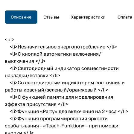
Описание
Отзывы
Характеристики
Оплата
<ul>
<li>Незначительное энергопотребление </li>
<li>С кнопкой автоматики включения/
выключения </li>
<li>Светодиодный индикатор совместимости
накладки/вставки </li>
<li>Со светодиодным индикатором состояния и
работы красный/зеленый/оранжевый </li>
<li>С функцией памяти для моделирования
эффекта присутствия </li>
<li>Функция «Party» для включения на 2 часа </li>
<li>Функция программирования яркости
срабатывания - «Teach-Funktion» - при помощи
кнопки </li>