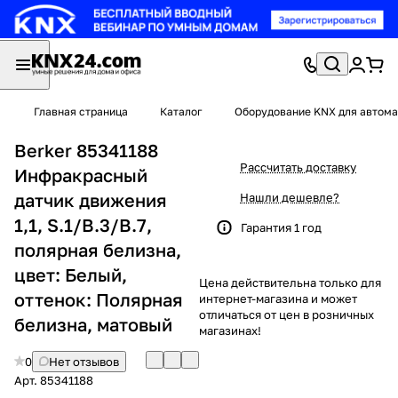
Главная страница
Каталог
Оборудование KNX для автома
Berker 85341188
Рассчитать доставку
Инфракрасный
датчик движения
Нашли дешевле?
1,1, S.1/B.3/B.7,
Гарантия 1 год
полярная белизна,
цвет: Белый,
Цена действительна только для
оттенок: Полярная
интернет-магазина и может
отличаться от цен в розничных
белизна, матовый
магазинах!
0
Нет отзывов
Арт.
85341188