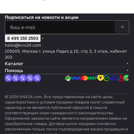
KNX/E
ийный
ющи
выво
устро
K/x230
10
IB,
, 8-
й, 8
да
йство
/16)
цвет:
канал
кана
KNX
, 4
Подписаться
на новости и акции
REG
ьный
лов
InBOX
выход
plus
24 v2
а
8 495 150 2593
hello@knx24.com
105005, Москва г. улица Радио д 10, стр 3, 3 этаж, кабинет
303
Каталог
Помощь
© 2026 KNX24.com. Все представленные на сайте цены,
характеристики и условия продажи товаров носят справочный
характер и не являются публичной офертой в смысле
соответствующих норм гражданского законодательства.
Оформление заказа на сайте является направлением заявки на
приобретение товара. Договор купли-продажи считается
заключённым только после подтверждения заказа продавцом и