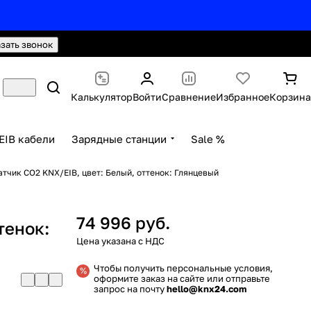
hello@knx24.com
Валюта: Рубли (RUB)
азать звонок
Калькулятор
Войти
Сравнение
Избранное
Корзина
EIB кабели
Зарядные станции
Sale %
Датчик CO2 KNX/EIB, цвет: Белый, оттенок: Глянцевый
74 996 руб.
тенок:
Чтобы получить персональные условия,
оформите заказ на сайте или отправьте
запрос на почту
hello@knx24.com