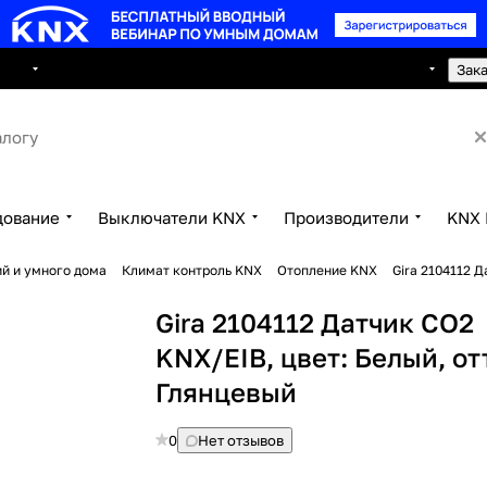
8 495 150 2593
луги
Сотрудничество
Контакты
Зак
дование
Выключатели KNX
Производители
KNX 
й и умного дома
Климат контроль KNX
Отопление KNX
Gira 2104112 
Gira 2104112 Датчик CO2
KNX/EIB, цвет: Белый, от
Глянцевый
0
Нет отзывов