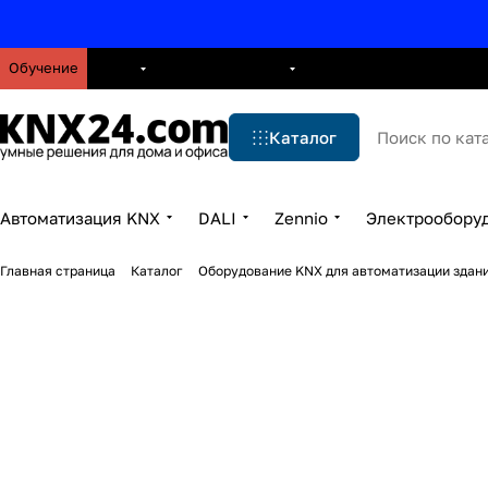
Обучение
О нас
Брошюры
Блог
Решения
Бренды
Ус
Каталог
Автоматизация KNX
DALI
Zennio
Электрообору
Главная страница
Каталог
Оборудование KNX для автоматизации здани