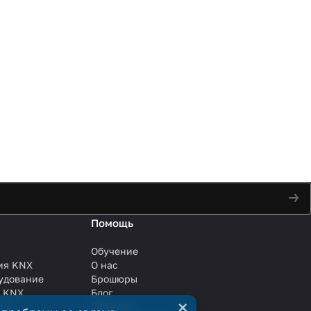
Помощь
Обучение
ия KNX
О нас
удование
Брошюры
и KNX
Блог
×
ли
Решения