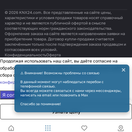
© 2026 KNX24.com. Все представленные на сайте цены,
характеристики и условия продажи товаров носят справочный
характер и не являются публичной офертой в смысле
соответствующих норм гражданского законодательства.
Оформление заказа на сайте является направлением заявки на
приобретение товара. Договор купли-продажи считается
заключённым только после подтверждения заказа продавцом и
согласования всех условий.
Конфиденциальность
Оферта
Продолжая использовать наш сайт, вы даёте согласие на
×
обработку файлов cookie в целях функционирования сайта и
⚠️ Внимание! Возможны проблемы со связью
сбора статистики в соответствии с
политикой
конфиденциальности
В данный момент могут наблюдаться перебои с
телефонной связью.
Вы всегда можете связаться с нами через мессенджеры,
Я согласен
написать на email или позвонить в Max
Спасибо за понимание!
Узнать цену