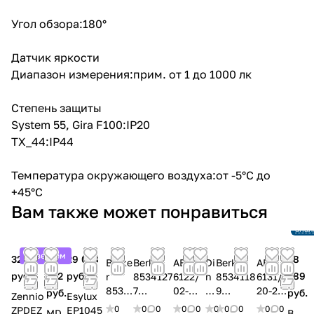
Угол обзора:180°
Датчик яркости
Диапазон измерения:прим. от 1 до 1000 лк
Степень защиты
System 55, Gira F100:IP20
TX_44:IP44
Температура окружающего воздуха:от -5°C до
+45°C
Снят
Вам также может понравиться
прои
Ссыл
анал
Советуем
32 548
44
29 078
38
Berke
Berker
ABB
Di
Berker
ABB
руб.
232
руб.
589
r
8534127
6122/
n
8534118
6131/
8534
7
02-
u
9
20-24-
руб.
руб.
Zennio
Esylux
2131
Инфрак
803-
y
Инфрак
500
0
0
0
0
0
0
0
0
0
0
ZPDEZ
EP1045
MD
B.