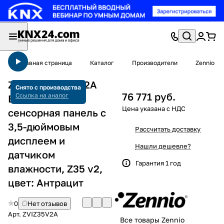
Главная страница
Каталог
Производители
Zennio
Zennio ZVIZ35V2A
Снято с производства
76 771 руб.
Ссылка на аналог
Емкостная
сенсорная панель с
3,5-дюймовым
Рассчитать доставку
дисплеем и
Нашли дешевле?
датчиком
Гарантия 1 год
влажности, Z35 v2,
цвет: Антрацит
0
Нет отзывов
Арт.
ZVIZ35V2A
Все товары Zennio