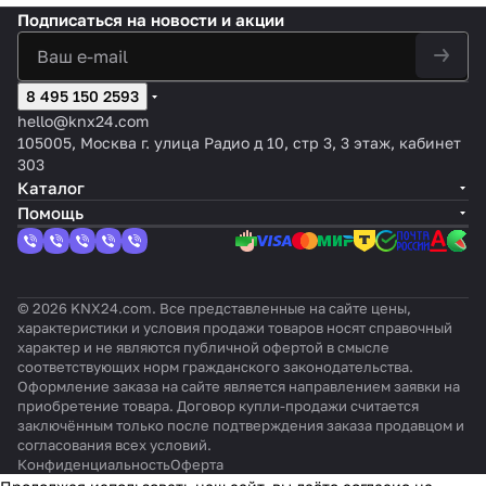
ым
2хAI/D
чи
сенс
X2, 2-
(без
шинн
шинн
й
:
Подписаться
на новости и акции
дисплее
I,
к
орны
кноп
шинн
ого
ого
барха
Кор
м,
термо
те
й TFT
очны
ого
соеди
соед
т,
ичне
датчики
стат,
м
экра
й,
соеди
нител
инит
цвет:
вый,
температ
датчик
8 495 150 2593
пе
н 4.1
цвет:
нител
я
еля
Чёрны
отте
уры и
темпе
ра
дюйм
Белы
hello@knx24.com
я
HDL-
HDL-
й,
нок:
влажнос
ратур
ту
ов,
й,
105005, Москва г. улица Радио д 10, стр 3, 3 этаж, кабинет
HDL-
M/PC
M/PT
оттен
Саха
ти,
ы,
р
IP-
отте
303
M/PCI
I2PE.1
CI.1)
ок:
ра
управлен
цвет:
ы
порт,
нок:
Каталог
2PE.1)
)
Барха
ие 2-х
Сереб
K
цвет:
Без
Помощь
т
поз./ПИ/
ряный
N
Чёрн
отте
ШИМ, от
X/
ый
нка
-10 до
EI
+50°C
B
© 2026 KNX24.com. Все представленные на сайте цены,
характеристики и условия продажи товаров носят справочный
характер и не являются публичной офертой в смысле
соответствующих норм гражданского законодательства.
Оформление заказа на сайте является направлением заявки на
приобретение товара. Договор купли-продажи считается
заключённым только после подтверждения заказа продавцом и
согласования всех условий.
Конфиденциальность
Оферта