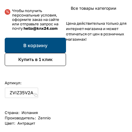
Все товары категории
Чтобы получить
персональные условия,
оформите заказ на сайте
Цена действительна только для
или отправьте запрос на
почту
hello@knx24.com
интернет-магазина и может
отличаться от цен в розничных
магазинах!
В корзину
Купить в 1 клик
Артикул:
ZVIZ35V2A
Страна
:
Испания
Производитель
:
Zennio
Цвет
:
Антрацит