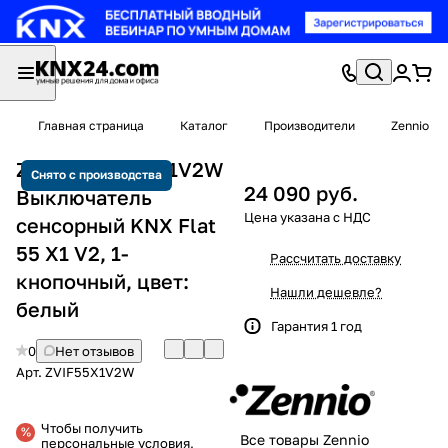
Главная страница
Каталог
Производители
Zennio
Zennio ZVIF55X1V2W
Снято с производства
24 090 руб.
Выключатель
сенсорный KNX Flat
55 X1 V2, 1-
Рассчитать доставку
кнопочный, цвет:
Нашли дешевле?
белый
Гарантия 1 год
0
Нет отзывов
Арт.
ZVIF55X1V2W
Чтобы получить
Все товары Zennio
персональные условия,