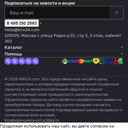
ало
станд
рфей
Подписаться
на новости и акции
ление
й,
16/20
аль
A C-
Extens
цифровы
в,
артн
сом,
м
6А
A
ны
нагрузк
ion
ми
16А
ый,
1
й
а),
Switch
входами
KN
230В
групп
inBOX
590
inBOX 24
8 495 150 2593
X
~, 10A
а 16 A
20 v3
vT
Sec
hello@knx24.com
ure
105005, Москва г. улица Радио д 10, стр 3, 3 этаж, кабинет
303
Каталог
Помощь
© 2026 KNX24.com. Все представленные на сайте цены,
характеристики и условия продажи товаров носят справочный
характер и не являются публичной офертой в смысле
соответствующих норм гражданского законодательства.
Оформление заказа на сайте является направлением заявки на
приобретение товара. Договор купли-продажи считается
заключённым только после подтверждения заказа продавцом и
согласования всех условий.
Конфиденциальность
Оферта
Продолжая использовать наш сайт, вы даёте согласие на