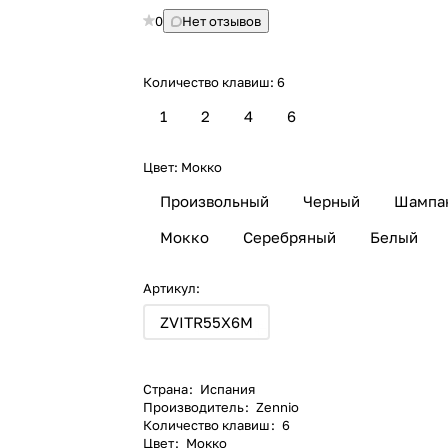
0
Нет отзывов
Количество клавиш:
6
1
2
4
6
Цвет:
Мокко
Произвольный
Черный
Шампа
Мокко
Серебряный
Белый
Артикул:
ZVITR55X6M
Страна
:
Испания
Производитель
:
Zennio
Количество клавиш
:
6
Цвет
:
Мокко