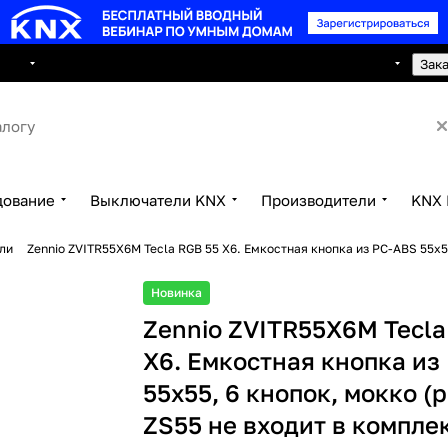
8 495 150 2593
луги
Сотрудничество
Контакты
Зак
дование
Выключатели KNX
Производители
KNX 
ли
Zennio ZVITR55X6M Tecla RGB 55 X6. Емкостная кнопка из PC-ABS 55x5
Новинка
Zennio ZVITR55X6M Tecla
X6. Емкостная кнопка из
55x55, 6 кнопок, мокко (
ZS55 не входит в компле