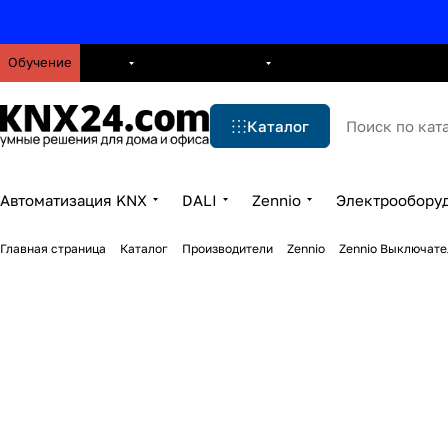
Обучение
О нас
Брошюры
Блог
Решения
Бренды
Ус
Каталог
Автоматизация KNX
DALI
Zennio
Электрообору
Главная страница
Каталог
Производители
Zennio
Zennio Выключате