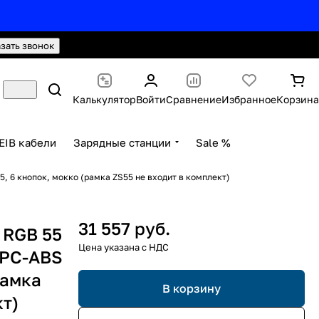
hello@knx24.com
Валюта: Рубли (RUB)
азать звонок
Калькулятор
Войти
Сравнение
Избранное
Корзина
EIB кабели
Зарядные станции
Sale %
5, 6 кнопок, мокко (рамка ZS55 не входит в комплект)
31 557 руб.
 RGB 55
 PC-ABS
рамка
В корзину
кт)