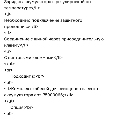
Зарядка аккумулятора с регулировкой по
температуре</li>
<li>
Необходимо подключение защитного
проводника</li>
<li>
Соединение с шиной через присоединительную
клемму</li>
<li>
С винтовыми клеммами</li>
</ul>
<br>
Подходит к:<br>
<ul>
<li>Комплект кабелей для свинцово-гелевого
аккумулятора арт. 75900066;</li>
</ul>
Опция:<br>
<ul>