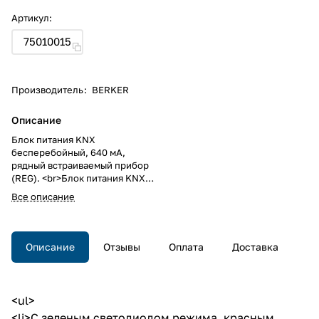
Артикул:
75010015
Производитель
:
BERKER
Описание
Блок питания KNX
бесперебойный, 640 мA,
рядный встраиваемый прибор
(REG). <br>Блок питания KNX
бесперебойный, 640 мA,
Все описание
рядный встраиваемый прибор
(REG).
Описание
Отзывы
Оплата
Доставка
<ul>
<li>С зеленым светодиодом режима, красным