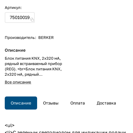
Артикул:
75010019
Производитель
:
BERKER
Описание
Блок питания KNX, 2x320 мA,
рядный встраиваемый прибор
(REG). <br>Блок питания KNX,
2x320 мA, рядный
встраиваемый прибор (REG).
Все описание
Описание
Отзывы
Оплата
Доставка
<ul>
<li>С зеленым светодиодом для индикации подачи