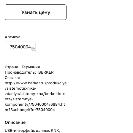
Узнать цену
Артикул:
75040004
Страна
:
Германия
Производитель
:
BERKER
Ссылка
:
http://www.berker.ru/produkciya
/sistemotexnika-
zdaniya/sistemy-knx/berker-knx-
ets/sistemnye-
komponenty/75040004/6884.ht
m?Suchbegriffe=75040004
Описание
USB-интерфейс данных KNX,