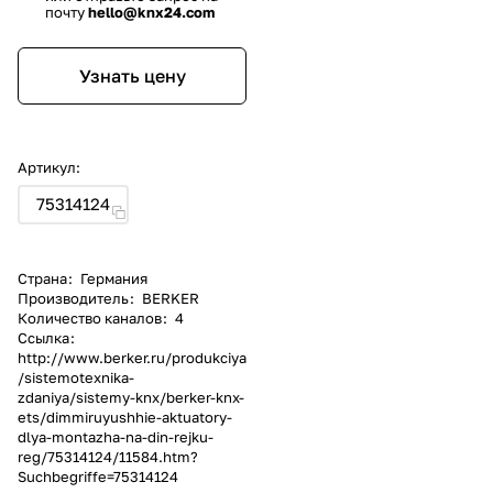
почту
hello@knx24.com
Узнать цену
Артикул:
75314124
Страна
:
Германия
Производитель
:
BERKER
Количество каналов
:
4
Ссылка
:
http://www.berker.ru/produkciya
/sistemotexnika-
zdaniya/sistemy-knx/berker-knx-
ets/dimmiruyushhie-aktuatory-
dlya-montazha-na-din-rejku-
reg/75314124/11584.htm?
Suchbegriffe=75314124