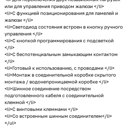
или для управления приводом жалюзи </li>
<li>С функцией позиционирования для ламелей и
жалюзи </li>
<li>Светодиод состояния встроен в кнопку ручного
управления </li>
<li>С кнопкой программирования с подсветкой
</li>
<li>С беспотенциальным замыкающим контактом
</li>
<li>Готовый к использованию, с проводами </li>
<li>Монтаж в соединительной коробке скрытого
монтажа / водонепроницаемой коробке </li>
<li>Шинное соединение посредством
подготовленного кабеля с соединительной
клеммой </li>
<li>С винтовыми клеммами </li>
<li>Со встроенным шинным соединителем</li>
</ul>