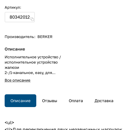
Артикул:
80342012
Производитель
:
BERKER
Описание
Исполнительное устройство /
исполнительное устройство
жалюзи
2-/1-канальное, easy, для
скрытого монтажа,
Все описание
6 А. <br>Исполнительное
устройство /
исполнительное устройство
жалюзи
Описание
Отзывы
Оплата
Доставка
2-/1-канальное, easy, для
скрытого монтажа,
6 А.
<ul>
<li>Для переключения двух независимых нагрузок