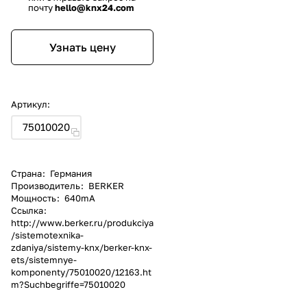
почту
hello@knx24.com
Узнать цену
Артикул:
75010020
Страна
:
Германия
Производитель
:
BERKER
Мощность
:
640mA
Ссылка
:
http://www.berker.ru/produkciya
/sistemotexnika-
zdaniya/sistemy-knx/berker-knx-
ets/sistemnye-
komponenty/75010020/12163.ht
m?Suchbegriffe=75010020