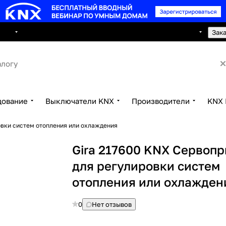
8 495 150 2593
луги
Сотрудничество
Контакты
Зак
дование
Выключатели KNX
Производители
KNX 
овки систем отопления или охлаждения
Gira 217600 KNX Сервопр
для регулировки систем
отопления или охлажден
0
Нет отзывов