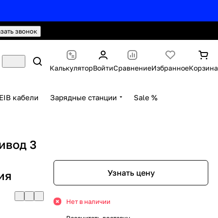
hello@knx24.com
Валюта: Рубли (RUB)
азать звонок
Калькулятор
Войти
Сравнение
Избранное
Корзина
EIB кабели
Зарядные станции
Sale %
ивод 3
Узнать цену
ия
Нет в наличии