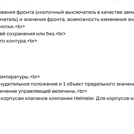
вания фронта (кнопочный выключатель в качестве зам
чатель) и значения фронта, возможность изменения зна
нопки.<br>
й сохранения или без.<br>
о контура.<br>
емпературы.<br>
удительное положение и 1 объект предельного значен
ичение управляющей величины.<br>
корпусам клапанов компании Heimeier. Для корпусов к