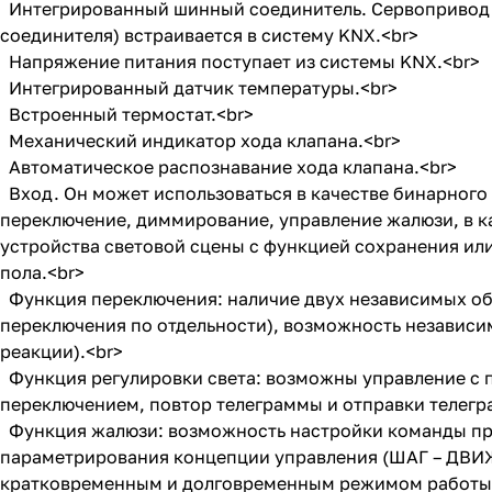
Интегрированный шинный соединитель. Сервопривод –
соединителя) встраивается в систему KNX.<br>
Напряжение питания поступает из системы KNX.<br>
Интегрированный датчик температуры.<br>
Встроенный термостат.<br>
Механический индикатор хода клапана.<br>
Автоматическое распознавание хода клапана.<br>
Вход. Он может использоваться в качестве бинарного 
переключение, диммирование, управление жалюзи, в к
устройства световой сцены с функцией сохранения или
пола.<br>
Функция переключения: наличие двух независимых об
переключения по отдельности), возможность независ
реакции).<br>
Функция регулировки света: возможны управление с п
переключением, повтор телеграммы и отправки телег
Функция жалюзи: возможность настройки команды при
параметрирования концепции управления (ШАГ – ДВИ
кратковременным и долговременным режимом работы 