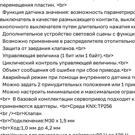
перемещения пластин. <br>
Функция датчика значения: возможность параметриро
выключатель в качестве размыкающего контакта, выклю
кнопочного выключателя путем длительного нажатия к
Дополнительное устройство световой сцены с функцие
Возможно применение в распределителе отопительног
Защита от заедания клапанов.<br>
Управляющая величина (1 бит или 1 байт).<br>
Циклический контроль управляющей величины.<br>
Объект сообщения об ошибке при сбое привода.<br>
Аварийный режим при помощи внутреннего датчика т
Можно задать 2 принудительных положения или 1 прин
Можно настроить минимальное и максимальное огран
<br> В базовой комплектации сервопривод подходит к 
применяются адаптеры. <br>Среда KNX:TP256
<br /><br>Клапан
<br>Подключение:M30 x 1,5 мм
<br>Ход:1,0 мм до 4,2 мм