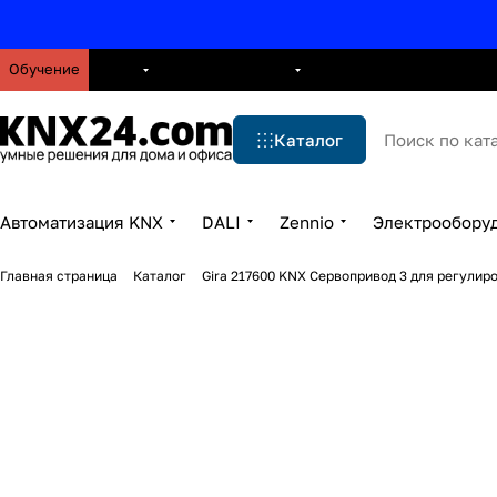
Обучение
О нас
Брошюры
Блог
Решения
Бренды
Ус
Каталог
Автоматизация KNX
DALI
Zennio
Электрообору
Главная страница
Каталог
Gira 217600 KNX Сервопривод 3 для регулир