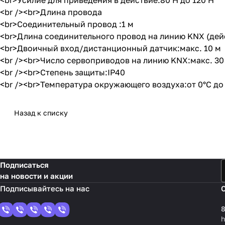
<br>Усилие для приведения в действие:80 Н до 120 Н
<br /><br>Длина провода
<br>Cоединительный провод :1 м
<br>Длина соединительного провод на линию KNX (дейс
<br>Двоичный вход/дистанционный датчик:макс. 10 м
<br /><br>Число сервоприводов на линию KNX:макс. 30
<br /><br>Степень защиты:IP40
<br /><br>Температура окружающего воздуха:от 0°C до
Назад к списку
Подписаться
на новости и акции
8