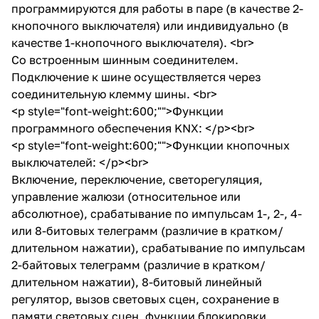
программируются для работы в паре (в качестве 2-
кнопочного выключателя) или индивидуально (в
качестве 1-кнопочного выключателя). <br>
Со встроенным шинным соединителем.
Подключение к шине осуществляется через
соединительную клемму шины. <br>
<p style="font-weight:600;"">Функции
программного обеспечения KNX: </p><br>
<p style="font-weight:600;"">Функции кнопочных
выключателей: </p><br>
Включение, переключение, светорегуляция,
управление жалюзи (относительное или
абсолютное), срабатывание по импульсам 1-, 2-, 4-
или 8-битовых телеграмм (различие в кратком/
длительном нажатии), срабатывание по импульсам
2-байтовых телеграмм (различие в кратком/
длительном нажатии), 8-битовый линейный
регулятор, вызов световых сцен, сохранение в
памяти световых сцен, функции блокировки,