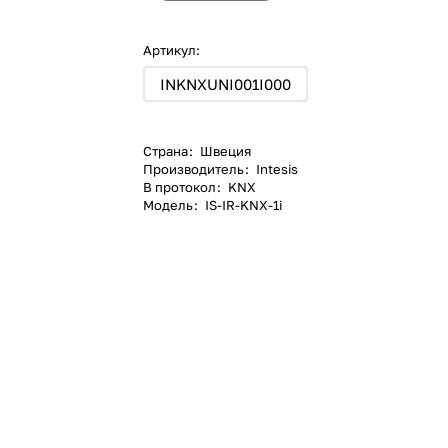
Артикул:
INKNXUNI001I000
Страна
:
Швеция
Производитель
:
Intesis
В протокол
:
KNX
Модель
:
IS-IR-KNX-1i