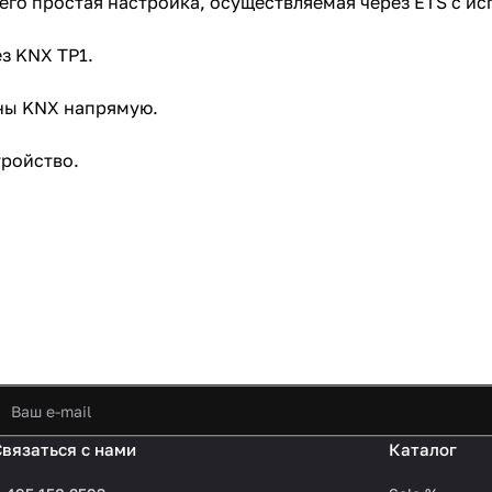
его простая настройка, осуществляемая через ETS с ис
з KNX TP1.
ины KNX напрямую.
тройство.
Связаться с нами
Каталог