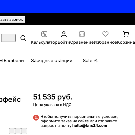
hello@knx24.com
Валюта: Рубли (RUB)
азать звонок
Калькулятор
Войти
Сравнение
Избранное
Корзина
EIB кабели
Зарядные станции
Sale %
51 535 руб.
ерфейс
Чтобы получить персональные условия,
оформите заказ на сайте или отправьте
запрос на почту
hello@knx24.com