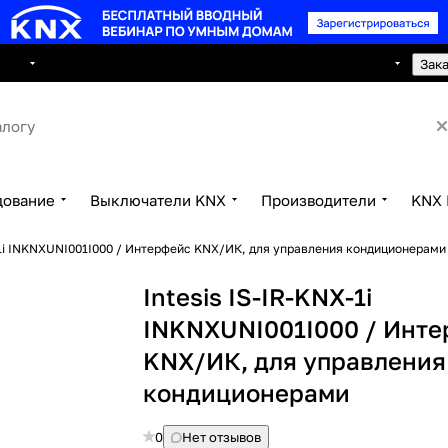
8 495 150 2593
луги
Сотрудничество
Контакты
Зак
дование
Выключатели KNX
Производители
KNX 
X-1i INKNXUNI001I000 / Интерфейс KNX/ИК, для управления кондиционерами
Intesis IS-IR-KNX-1i
INKNXUNI001I000 / Инт
KNX/ИК, для управления
кондиционерами
0
Нет отзывов