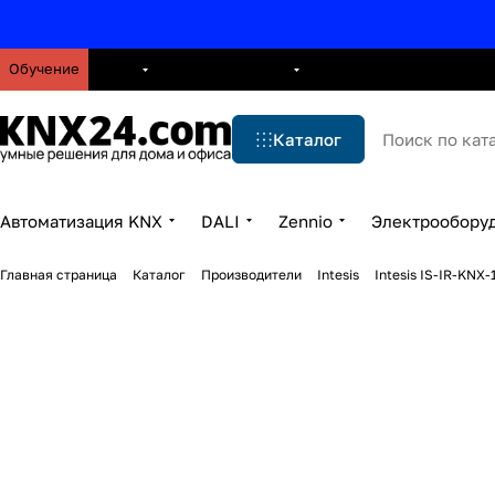
Обучение
О нас
Брошюры
Блог
Решения
Бренды
Ус
Каталог
Автоматизация KNX
DALI
Zennio
Электрообору
Главная страница
Каталог
Производители
Intesis
Intesis IS-IR-KN