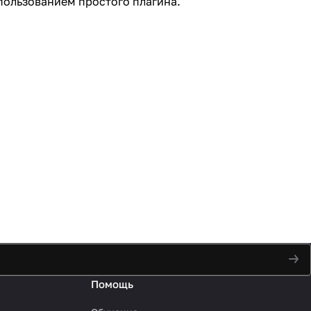
пользованием простого плагина.
Помощь