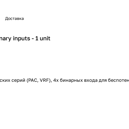
Доставка
ry inputs - 1 unit
их серий (PAC, VRF), 4x бинарных входа для беспоте