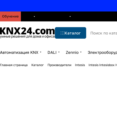
Обучение
О нас
Брошюры
Блог
Решения
Бренды
Ус
Каталог
Автоматизация KNX
DALI
Zennio
Электрообору
Главная страница
Каталог
Производители
Intesis
Intesis Intesisb