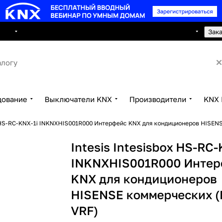
8 495 150 2593
луги
Сотрудничество
Контакты
Зак
дование
Выключатели KNX
Производители
KNX 
ox HS-RC-KNX-1i INKNXHIS001R000 Интерфейс KNX для кондиционеров HISEN
Intesis Intesisbox HS-RC-
INKNXHIS001R000 Интер
KNX для кондиционеров
HISENSE коммерческих (
VRF)