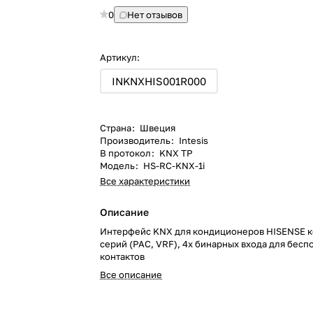
0
Нет отзывов
Артикул:
INKNXHIS001R000
Страна
:
Швеция
Производитель
:
Intesis
В протокол
:
KNX TP
Модель
:
HS-RC-KNX-1i
Все характеристики
Описание
Интерфейс KNX для кондиционеров HISENSE 
серий (PAC, VRF), 4x бинарных входа для бес
контактов
Все описание