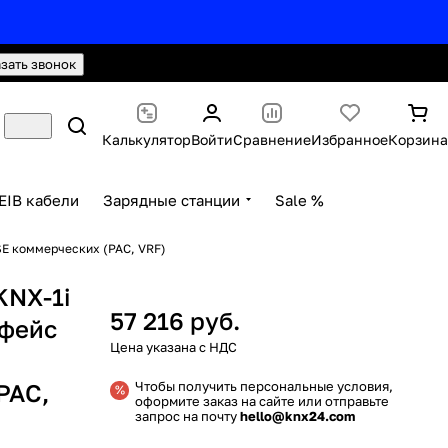
hello@knx24.com
Валюта: Рубли (RUB)
азать звонок
Калькулятор
Войти
Сравнение
Избранное
Корзина
EIB кабели
Зарядные станции
Sale %
SE коммерческих (PAC, VRF)
KNX-1i
57 216 руб.
фейс
PAC,
Чтобы получить персональные условия,
оформите заказ на сайте или отправьте
запрос на почту
hello@knx24.com