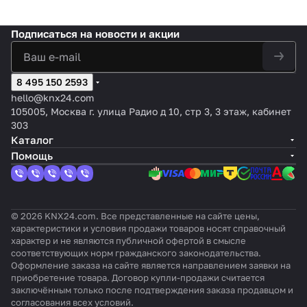
сте
RAC
конди
ModBu
фейс
фейс
рфей
овы
ком
ции
мы
и
ционе
s для
KNX/E
KNX/E
с
х
пле
агрегато
LG
VRF к
ров
конди
IB для
IB для
KNX/
мод
кса
Подписаться
на новости и акции
в
VR
KNX
HITAC
ционе
конди
конди
ИК,
еле
Дай
Mitsubis
F
с
HI
ров
ционе
ционе
для
й
кин
hi Heavy
для
двои
комме
Samsu
ров
ров
упра
кон
KLI
в
8 495 150 2593
инт
чным
рческ
ng
Midea
Daikin
влен
диц
C-
системы
ер
и
их
(серий
(Comm
Daichi
ия
ион
DD
hello@knx24.com
управле
фе
вход
серий
ECOi &
ercial
(Dome
конд
еро
Dom
105005, Москва г. улица Радио д 10, стр 3, 3 этаж, кабинет
ния KNX
йса
ами
(PAC,
PACi)
& VRV)
stic)
ицио
в
esti
303
TP-1
KN
(к
VRF)
нера
DAI
c
Каталог
X
разъ
ми
KIN
Помощь
ему
CN)
© 2026 KNX24.com. Все представленные на сайте цены,
характеристики и условия продажи товаров носят справочный
характер и не являются публичной офертой в смысле
соответствующих норм гражданского законодательства.
Оформление заказа на сайте является направлением заявки на
приобретение товара. Договор купли-продажи считается
заключённым только после подтверждения заказа продавцом и
согласования всех условий.