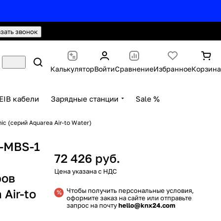
hello@knx24.com
Валюта: Рубли (RUB)
азать звонок
Калькулятор
Войти
Сравнение
Избранное
Корзина
EIB кабели
Зарядные станции
Sale %
c (серий Aquarea Air-to Water)
2-MBS-1
72 426 руб.
з
ров
 Air-to
Чтобы получить персональные условия,
оформите заказ на сайте или отправьте
запрос на почту
hello@knx24.com