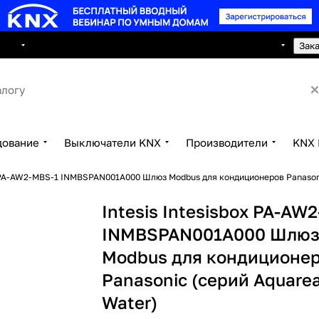
8 495 150 2593
луги
Сотрудничество
Контакты
Зак
дование
Выключатели KNX
Производители
KNX 
x PA-AW2-MBS-1 INMBSPAN001A000 Шлюз Modbus для кондиционеров Panasoni
Intesis Intesisbox PA-AW
INMBSPAN001A000 Шлю
Modbus для кондиционе
Panasonic (серий Aquarea
Water)