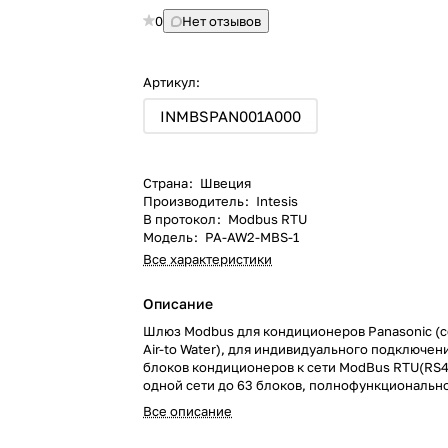
0
Нет отзывов
Артикул:
INMBSPAN001A000
Страна
:
Швеция
Производитель
:
Intesis
В протокол
:
Modbus RTU
Модель
:
PA-AW2-MBS-1
Все характеристики
Описание
Шлюз Modbus для кондиционеров Panasonic (с
Air-to Water), для индивидуального подключени
блоков кондиционеров к сети ModBus RTU(RS48
одной сети до 63 блоков, полнофункциональн
управление, на DIN рейку
Все описание