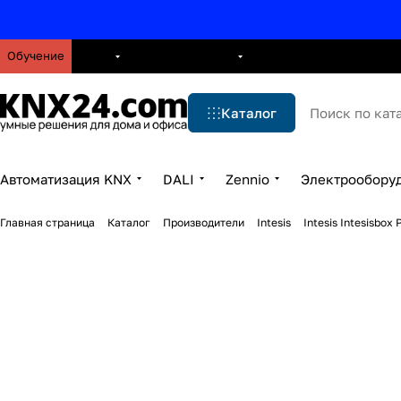
Обучение
О нас
Брошюры
Блог
Решения
Бренды
Ус
Каталог
Автоматизация KNX
DALI
Zennio
Электрообору
Главная страница
Каталог
Производители
Intesis
Intesis Intesisbo