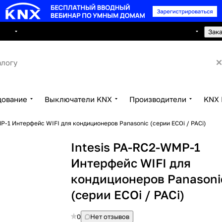
8 495 150 2593
луги
Сотрудничество
Контакты
Зак
дование
Выключатели KNX
Производители
KNX 
P-1 Интерфейс WIFI для кондиционеров Panasonic (серии ECOi / PACi)
Intesis PA-RC2-WMP-1
Интерфейс WIFI для
кондиционеров Panasoni
(серии ECOi / PACi)
0
Нет отзывов