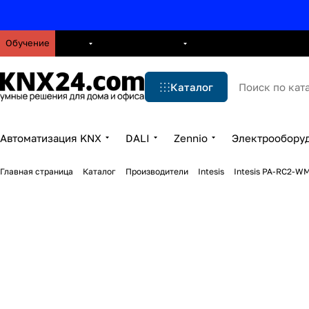
Обучение
О нас
Брошюры
Блог
Решения
Бренды
Ус
Каталог
Автоматизация KNX
DALI
Zennio
Электрообору
Главная страница
Каталог
Производители
Intesis
Intesis PA-RC2-WM