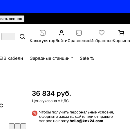
hello@knx24.com
Валюта: Рубли (RUB)
азать звонок
Калькулятор
Войти
Сравнение
Избранное
Корзина
EIB кабели
Зарядные станции
Sale %
36 834 руб.
c
Чтобы получить персональные условия,
оформите заказ на сайте или отправьте
запрос на почту
hello@knx24.com