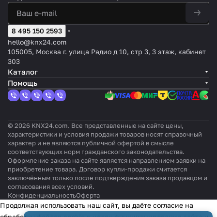
Samsun
ров
к
ционе
в
онер
конд
конди
еле
Heavy
g
Panas
KNX
ров
Pana
ов
ицио
ционе
й
Indust
коммер
onic
с
HISE
sonic,
Daiki
неро
ров
кон
ries
ческих
(сери
8 495 150 2593
двои
NSE
сери
n
в
Mitsu
диц
(Hype
серий
й
чны
комм
я
Daic
Pana
bishi
ион
hello@knx24.com
rmulti)
(PAC,
Aquar
ми
ерчес
Dome
hi
sonic
Heavy
еро
105005, Москва г. улица Радио д 10, стр 3, 3 этаж, кабинет
VRF) по
ea Air-
вход
ких
stic
(сер
(сер
Indust
в
303
протоко
to
ами
серий
(Ethe
ии
ий
ries
DAI
Каталог
лу NASA
Water)
(к
(PAC,
rea
Sky
ECOi
(Hype
KIN
Помощь
разъ
VRF)
MKE
&
&
rmulti)
ему
и
VRV)
PACi)
CN)
NKE)
© 2026 KNX24.com. Все представленные на сайте цены,
характеристики и условия продажи товаров носят справочный
характер и не являются публичной офертой в смысле
соответствующих норм гражданского законодательства.
Оформление заказа на сайте является направлением заявки на
приобретение товара. Договор купли-продажи считается
заключённым только после подтверждения заказа продавцом и
согласования всех условий.
Конфиденциальность
Оферта
Продолжая использовать наш сайт, вы даёте согласие на
обработку файлов cookie в целях функционирования сайта и