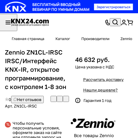
Главная страница
Каталог
Производители
Zennio
Zennio ZN1CL-IRSC
46 632 руб.
IRSC/Интерфейс
KNX-IR, открытое
программирование,
Рассчитать доставку
с контролем 1-8 зон
Нашли дешевле?
0
Нет отзывов
Гарантия 1 год
Арт.
ZN1CL-IRSC
Чтобы получить
персональные условия,
оформите заказ на сайте
Все товары Zennio
или отправьте запрос на