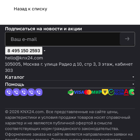
осве
сум
ост
а
щен
ере
и
Назад к списку
ност
чны
Mini
и
й
Подписаться
на новости и акции
8 495 150 2593
hello@knx24.com
105005, Москва г. улица Радио д 10, стр 3, 3 этаж, кабинет
303
Каталог
Помощь
© 2026 KNX24.com. Все представленные на сайте цены,
характеристики и условия продажи товаров носят справочный
характер и не являются публичной офертой в смысле
соответствующих норм гражданского законодательства.
Оформление заказа на сайте является направлением заявки на
приобретение товара. Договор купли-продажи считается