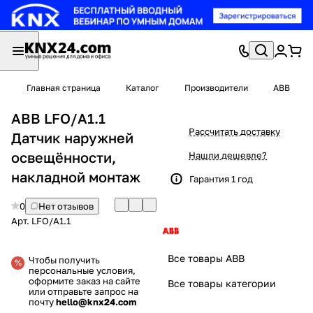
Главная страница
Каталог
Производители
ABB
ABB LFO/A1.1
Рассчитать доставку
Датчик наружней
освещённости,
Нашли дешевле?
накладной монтаж
Гарантия 1 год
0
Нет отзывов
Арт.
LFO/A1.1
Все товары ABB
Чтобы получить
персональные условия,
оформите заказ на сайте
Все товары категории
или отправьте запрос на
почту
hello@knx24.com