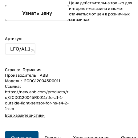
Цена действительна только для
интернет-магазина и может
Узнать цену
отличаться от цен в розничных
магазинах!
Артикул:
LFO/A1.1
Страна
:
Германия
Производитель
:
ABB
Модель
:
2CDG120045R0011
Ссылка
:
https://new.abb.com/products/r
u/2CDG120045R0011/lfo-a1-1-
outside-light-sensor-for-hs-s4-2-
1-sm
Все характеристики
Описание
Отзывы
Характеристики
Оплата