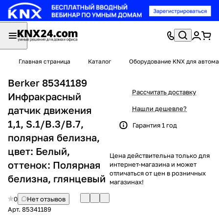
Главная страница
Каталог
Оборудование KNX для автома
Berker 85341189
Рассчитать доставку
Инфракрасный
датчик движения
Нашли дешевле?
1,1, S.1/B.3/B.7,
Гарантия 1 год
полярная белизна,
цвет: Белый,
Цена действительна только для
оттенок: Полярная
интернет-магазина и может
отличаться от цен в розничных
белизна, глянцевый
магазинах!
0
Нет отзывов
Арт.
85341189