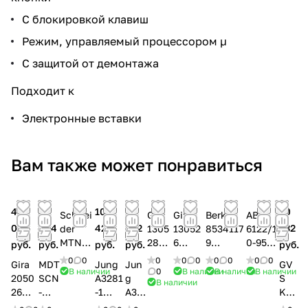
С блокировкой клавиш
Режим, управляемый процессором µ
С защитой от демонтажа
Подходит к
Электронные вставки
Вам также может понравиться
40
43
101
79
20
Schnei
Gira
Gira
Berker
ABB
062
464
420
542
332
der
1305
13052
8534117
6122/1
MTN63
28
6
9
0-95-
руб.
руб.
руб.
руб.
руб.
1844
Накл
Накла
Инфрак
500
0
0
0
0
0
0
0
0
0
Gira
MDT
Jung
Jun
GV
Датчик
адка
дка
расный
Датчи
В наличии
0
В наличии
В наличии
В наличии
2050
SCN
A3281
g
S
В наличии
движе
авто
автом
датчик
к
26
-
-1
A31
KN
ния
мати
атиче
движен
движе
Датч
G36
Униве
81S
X