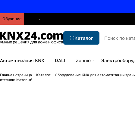
Обучение
О нас
Брошюры
Блог
Решения
Бренды
Ус
Каталог
Автоматизация KNX
DALI
Zennio
Электрообору
Главная страница
Каталог
Оборудование KNX для автоматизации здани
оттенок: Матовый