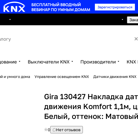
8 495 150 2593
луги
Сотрудничество
Контакты
Зак
дование
Выключатели KNX
Производители
KNX 
й и умного дома
Управление освещением KNX
Датчики движения KNX
Gira 130427 Накладка да
движения Komfort 1,1м, ц
Белый, оттенок: Матовы
0
Нет отзывов