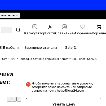
hello@knx24.com
Валюта: Рубли (RUB)
азать звонок
Калькулятор
Войти
Сравнение
Избранное
Корзина
EIB кабели
Зарядные станции
Sale %
Gira 130427 Накладка датчика движения Komfort 1,1м, цвет: Белый,
тчика
вет:
Чтобы получить персональные условия,
оформите заказ на сайте или отправьте
й
запрос на почту
hello@knx24.com
Узнать цену