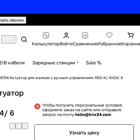
hello@knx24.com
Валюта: Рубли (RUB)
азать звонок
Калькулятор
Войти
Сравнение
Избранное
Корзина
EIB кабели
Зарядные станции
Sale %
8704 Актуатор для жалюзи с ручным управлением REG-K/ 4X24/ 6
туатор
Чтобы получить персональные условия,
оформите заказ на сайте или отправьте
4/ 6
запрос на почту
hello@knx24.com
Узнать цену