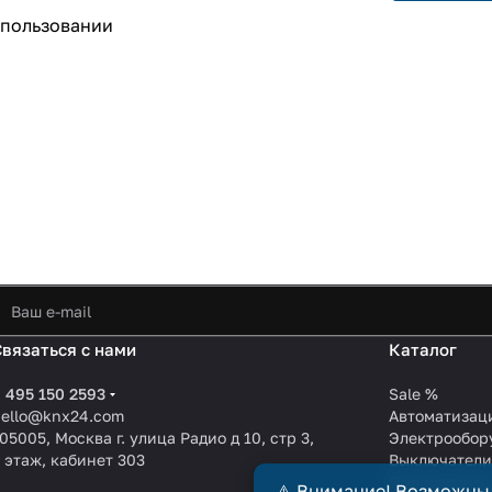
спользовании
Связаться с нами
Каталог
 495 150 2593
Sale %
hello@knx24.com
Автоматизац
05005, Москва г. улица Радио д 10, стр 3,
Электрообор
 этаж, кабинет 303
Выключател
Производите
⚠️ Внимание! Возможны