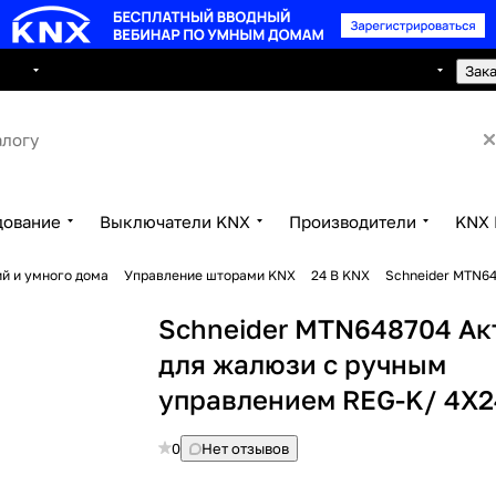
8 495 150 2593
луги
Сотрудничество
Контакты
Зак
дование
Выключатели KNX
Производители
KNX 
й и умного дома
Управление шторами KNX
24 В KNX
Schneider MTN64
Schneider MTN648704 Ак
для жалюзи с ручным
управлением REG-K/ 4X2
0
Нет отзывов