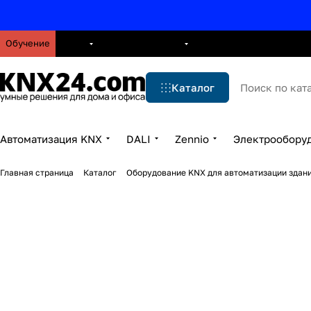
Обучение
О нас
Брошюры
Блог
Решения
Бренды
Ус
Каталог
Автоматизация KNX
DALI
Zennio
Электрообору
Главная страница
Каталог
Оборудование KNX для автоматизации здани