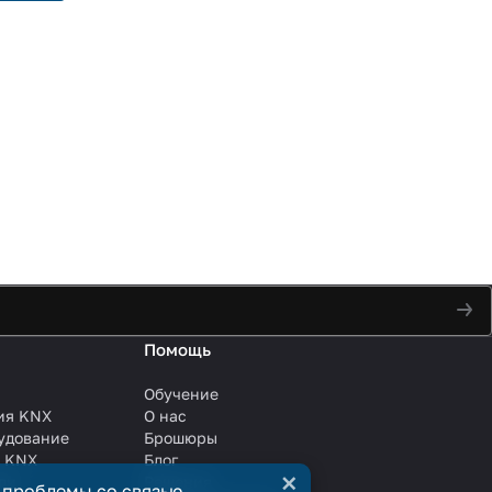
Помощь
Обучение
ия KNX
О нас
удование
Брошюры
и KNX
Блог
×
ли
Решения
 проблемы со связью