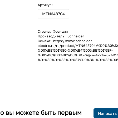
Артикул:
MTN648704
Страна
:
Франция
Производитель
:
Schneider
Ссылка
:
https://www.schneider-
electric.ru/ru/product/MTN648704/%D0%B0
%D0%BE%D1%80-%D0%B4%D0%BB%D1%8F-
%D0%B6%D0%B0%D0%BB.-reg-k--4x24--6-%D1
%D1%80%D1%83%D1%87%D0%BD-%D1%83%D0
 но вы можете быть первым
Написать