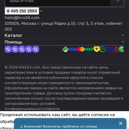
входами,
модулем
X
лю
зка до
В~,
груп
л, 6А
inBOX 24
ALLinBOX
8 495 150 2593
40
зи
300Вт
16A
пы
v3
46
v3
hello@knx24.com
105005, Москва г. улица Радио д 10, стр 3, 3 этаж, кабинет
303
Каталог
Помощь
© 2026 KNX24.com. Все представленные на сайте цены,
характеристики и условия продажи товаров носят справочный
характер и не являются публичной офертой в смысле
соответствующих норм гражданского законодательства.
Оформление заказа на сайте является направлением заявки на
приобретение товара. Договор купли-продажи считается
заключённым только после подтверждения заказа продавцом и
согласования всех условий.
Конфиденциальность
Оферта
Продолжая использовать наш сайт, вы даёте согласие на
×
обработку файлов cookie в целях функционирования сайта и
⚠️ Внимание! Возможны проблемы со связью
сбора статистики в соответствии с
политикой