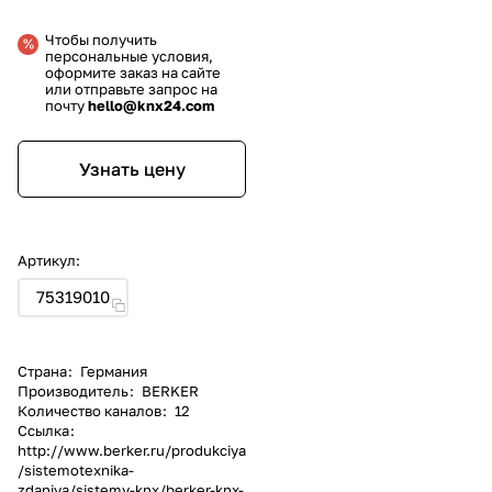
Чтобы получить
персональные условия,
оформите заказ на сайте
или отправьте запрос на
почту
hello@knx24.com
Узнать цену
Артикул:
75319010
Страна
:
Германия
Производитель
:
BERKER
Количество каналов
:
12
Ссылка
:
http://www.berker.ru/produkciya
/sistemotexnika-
zdaniya/sistemy-knx/berker-knx-