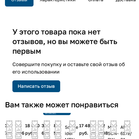
У этого товара пока нет
отзывов, но вы можете быть
первым
Совершите покупку и оставьте свой отзыв об
его использовании
Написать отзыв
Снято с
Вам также может понравиться
производства
Ссылка на
аналог
33
43
18 080
35
83
17 480
32
Schne
MDT
ABB
726
806
руб.
674
531
руб.
208
ider
SCN-
6179/