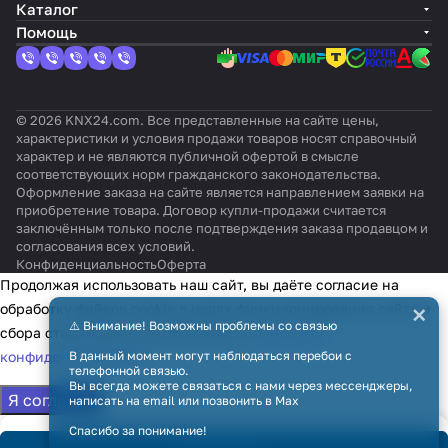
й
Каталог
Помощь
© 2026 KNX24.com. Все представленные на сайте цены,
характеристики и условия продажи товаров носят справочный
характер и не являются публичной офертой в смысле
соответствующих норм гражданского законодательства.
Оформление заказа на сайте является направлением заявки на
приобретение товара. Договор купли-продажи считается
заключённым только после подтверждения заказа продавцом и
согласования всех условий.
Конфиденциальность
Оферта
Продолжая использовать наш сайт, вы даёте согласие на
×
обработку файлов cookie в целях функционирования сайта и
⚠️ Внимание! Возможны проблемы со связью
сбора статистики в соответствии с
политикой
конфиденциальности
В данный момент могут наблюдаться перебои с
телефонной связью.
Вы всегда можете связаться с нами через мессенджеры,
Я согласен
написать на email или позвонить в Max
Спасибо за понимание!