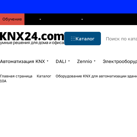
Обучение
О нас
Брошюры
Блог
Решения
Бренды
Ус
Каталог
Автоматизация KNX
DALI
Zennio
Электрообору
Главная страница
Каталог
Оборудование KNX для автоматизации здани
10A