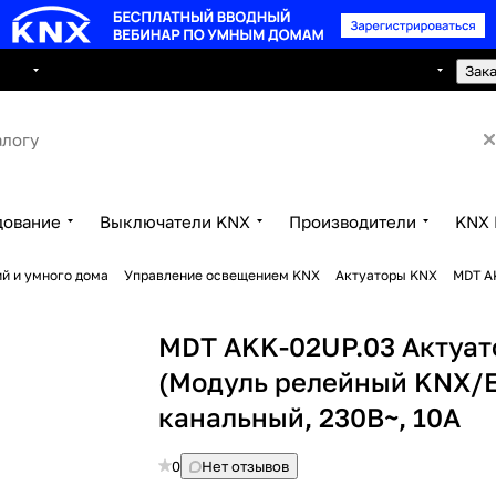
8 495 150 2593
луги
Сотрудничество
Контакты
Зак
дование
Выключатели KNX
Производители
KNX 
й и умного дома
Управление освещением KNX
Актуаторы KNX
MDT A
MDT AKK-02UP.03 Актуат
(Модуль релейный KNX/E
канальный, 230В~, 10A
0
Нет отзывов