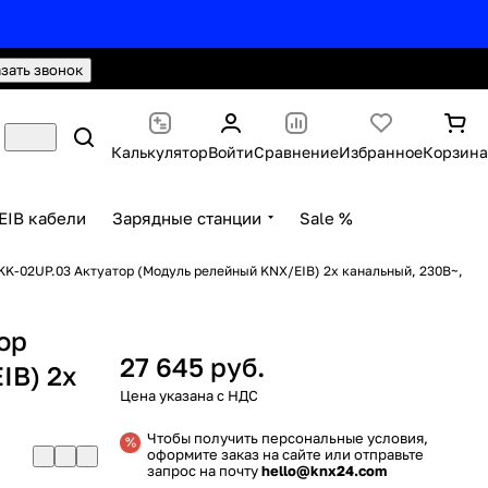
hello@knx24.com
Валюта: Рубли (RUB)
азать звонок
Калькулятор
Войти
Сравнение
Избранное
Корзина
EIB кабели
Зарядные станции
Sale %
KK-02UP.03 Актуатор (Модуль релейный KNX/EIB) 2x канальный, 230В~,
ор
27 645 руб.
IB) 2x
Чтобы получить персональные условия,
оформите заказ на сайте или отправьте
запрос на почту
hello@knx24.com