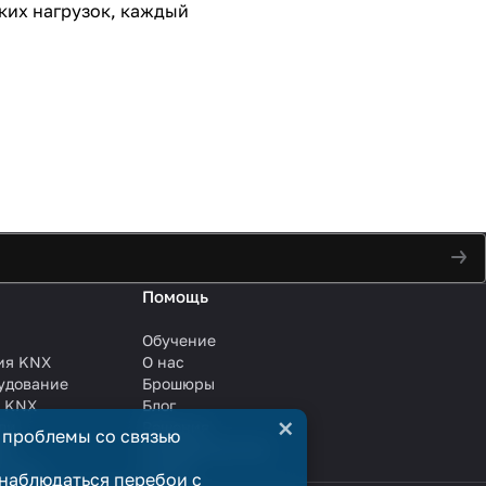
ких нагрузок, каждый
Помощь
Обучение
ия KNX
О нас
удование
Брошюры
и KNX
Блог
×
ли
Решения
 проблемы со связью
ли
Сотрудничество
анции
Услуги
наблюдаться перебои с