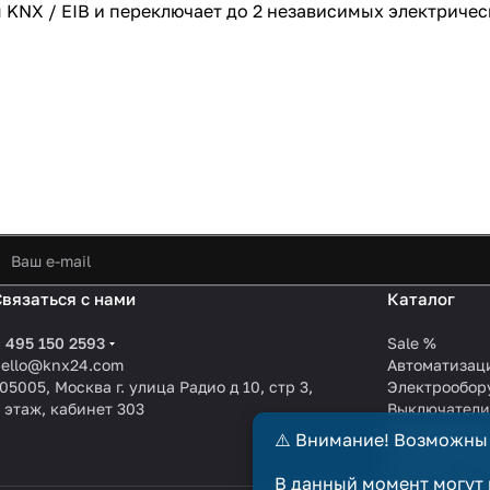
KNX / EIB и переключает до 2 независимых электричес
Связаться с нами
Каталог
 495 150 2593
Sale %
hello@knx24.com
Автоматизац
05005, Москва г. улица Радио д 10, стр 3,
Электрообор
 этаж, кабинет 303
Выключател
Производите
⚠️ Внимание! Возможны
KNX EIB кабе
Зарядные ст
В данный момент могут 