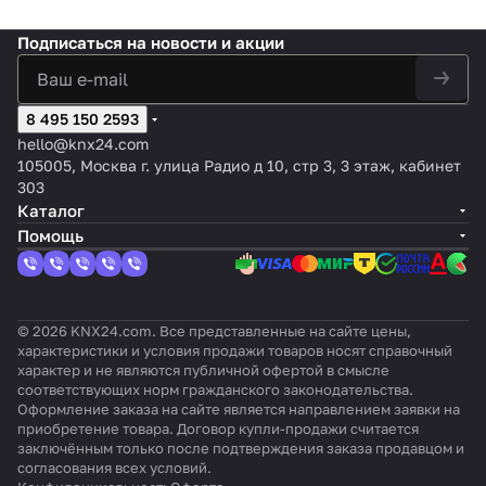
жалюз
ement
MAXinB
40
тор,
InBOX
и 3
OX 24
v3
4-
24
Подписаться
на новости и акции
группы
канал
.
8 495 150 2593
hello@knx24.com
105005, Москва г. улица Радио д 10, стр 3, 3 этаж, кабинет
303
Каталог
Помощь
© 2026 KNX24.com. Все представленные на сайте цены,
характеристики и условия продажи товаров носят справочный
характер и не являются публичной офертой в смысле
соответствующих норм гражданского законодательства.
Оформление заказа на сайте является направлением заявки на
приобретение товара. Договор купли-продажи считается
заключённым только после подтверждения заказа продавцом и
согласования всех условий.