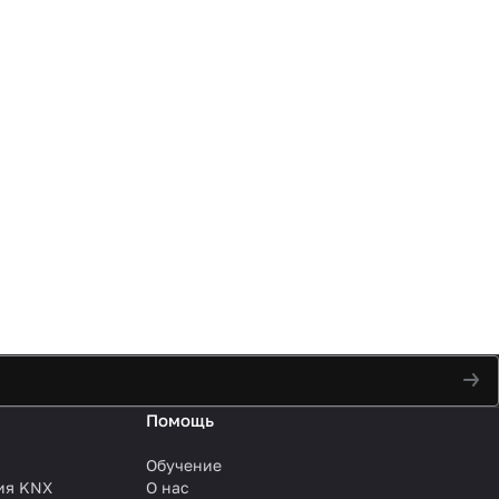
Помощь
Обучение
ия KNX
О нас