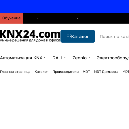
Обучение
О нас
Брошюры
Блог
Решения
Бренды
Ус
Каталог
Автоматизация KNX
DALI
Zennio
Электрообору
Главная страница
Каталог
Производители
MDT
MDT Диммеры
MDT