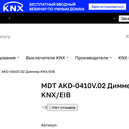
8 495 150 2593
луги
Сотрудничество
Контакты
Зак
дование
Выключатели KNX
Производители
KNX 
 AKD-0410V.02 Диммер KNX/EIB
MDT AKD-0410V.02 Димм
KNX/EIB
0
Нет отзывов
Артикул: