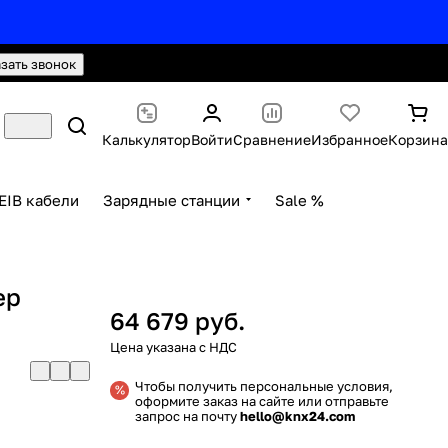
hello@knx24.com
Валюта: Рубли (RUB)
азать звонок
Калькулятор
Войти
Сравнение
Избранное
Корзина
EIB кабели
Зарядные станции
Sale %
ер
64 679 руб.
Чтобы получить персональные условия,
оформите заказ на сайте или отправьте
запрос на почту
hello@knx24.com