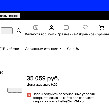
hello@knx24.com
Валюта: Рубли (RUB)
азать звонок
Калькулятор
Войти
Сравнение
Избранное
Корзина
EIB кабели
Зарядные станции
Sale %
ик
35 059 руб.
Чтобы получить персональные условия,
оформите заказ на сайте или отправьте
запрос на почту
hello@knx24.com