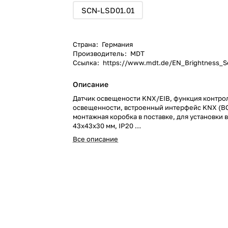
SCN-LSD01.01
Страна
:
Германия
Производитель
:
MDT
Ссылка
:
https://www.mdt.de/EN_Brightness_S
Описание
Датчик освещености KNX/EIB, функция контро
освещенности, встроенный интерфейс KNX (B
монтажная коробка в поставке, для установки в
43x43x30 мм, IP20
Датчик освещености KNX/EIB, функция контро
Все описание
освещенности, встроенный интерфейс KNX (B
монтажная коробка в поставке, для установки в
43x43x30 мм, IP20