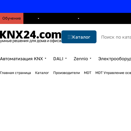
Обучение
О нас
Брошюры
Блог
Решения
Бренды
Ус
Каталог
Автоматизация KNX
DALI
Zennio
Электрообору
Главная страница
Каталог
Производители
MDT
MDT Управление ос