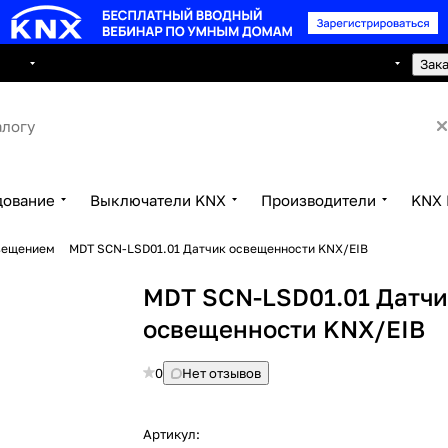
8 495 150 2593
луги
Сотрудничество
Контакты
Зак
дование
Выключатели KNX
Производители
KNX 
вещением
MDT SCN-LSD01.01 Датчик освещенности KNX/EIB
MDT SCN-LSD01.01 Датч
освещенности KNX/EIB
0
Нет отзывов
Артикул: