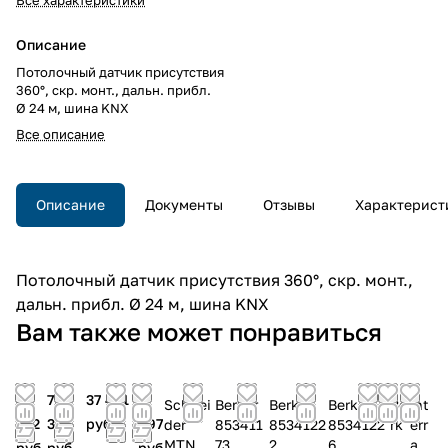
Описание
Потолочный датчик присутствия
360°, скр. монт., дальн. прибл.
Ø 24 м, шина KNX
Все описание
Описание
Документы
Отзывы
Характерист
Потолочный датчик присутствия 360°, скр. монт.,
дальн. прибл. Ø 24 м, шина KNX
Вам также может понравиться
38
79
37 451
7
Schnei
Berker
Berker
Berker
Be
Int
912
350
руб.
897
der
853411
8534122
8534122
rk
err
MTN63
73
2
6
er
a
руб.
руб.
руб.