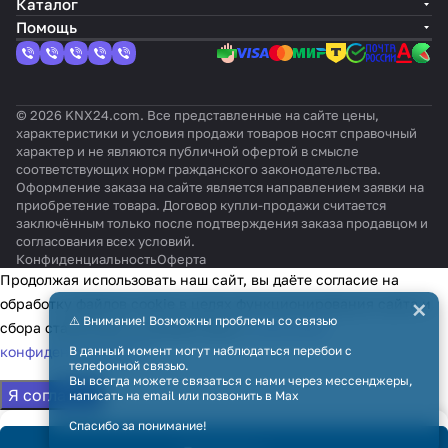
й
Каталог
Помощь
© 2026 KNX24.com. Все представленные на сайте цены,
характеристики и условия продажи товаров носят справочный
характер и не являются публичной офертой в смысле
соответствующих норм гражданского законодательства.
Оформление заказа на сайте является направлением заявки на
приобретение товара. Договор купли-продажи считается
заключённым только после подтверждения заказа продавцом и
согласования всех условий.
Конфиденциальность
Оферта
Продолжая использовать наш сайт, вы даёте согласие на
×
обработку файлов cookie в целях функционирования сайта и
⚠️ Внимание! Возможны проблемы со связью
сбора статистики в соответствии с
политикой
конфиденциальности
В данный момент могут наблюдаться перебои с
телефонной связью.
Вы всегда можете связаться с нами через мессенджеры,
Я согласен
написать на email или позвонить в Max
Спасибо за понимание!