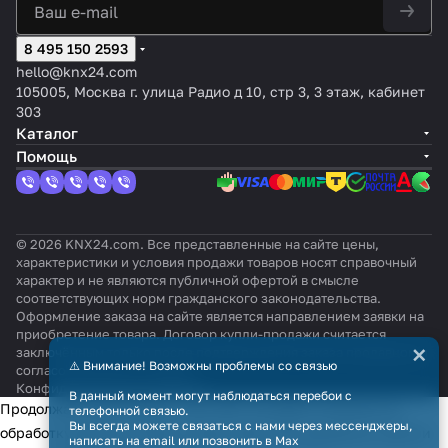
8 495 150 2593
hello@knx24.com
105005, Москва г. улица Радио д 10, стр 3, 3 этаж, кабинет
303
Каталог
Помощь
© 2026 KNX24.com. Все представленные на сайте цены,
характеристики и условия продажи товаров носят справочный
характер и не являются публичной офертой в смысле
соответствующих норм гражданского законодательства.
Оформление заказа на сайте является направлением заявки на
приобретение товара. Договор купли-продажи считается
×
заключённым только после подтверждения заказа продавцом и
⚠️ Внимание! Возможны проблемы со связью
согласования всех условий.
Конфиденциальность
Оферта
В данный момент могут наблюдаться перебои с
Продолжая использовать наш сайт, вы даёте согласие на
телефонной связью.
Вы всегда можете связаться с нами через мессенджеры,
обработку файлов cookie в целях функционирования сайта и
написать на email или позвонить в Max