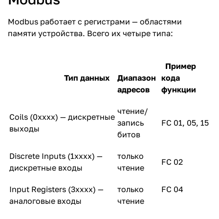
Modbus работает с регистрами — областями
памяти устройства. Всего их четыре типа:
Пример
Тип данных
Диапазон
кода
адресов
функции
чтение/
Coils (0xxxx) — дискретные
запись
FC 01, 05, 15
выходы
битов
Discrete Inputs (1xxxx) —
только
FC 02
дискретные входы
чтение
Input Registers (3xxxx) —
только
FC 04
аналоговые входы
чтение