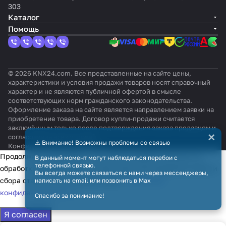
303
Каталог
Помощь
© 2026 KNX24.com. Все представленные на сайте цены,
характеристики и условия продажи товаров носят справочный
характер и не являются публичной офертой в смысле
соответствующих норм гражданского законодательства.
Оформление заказа на сайте является направлением заявки на
приобретение товара. Договор купли-продажи считается
заключённым только после подтверждения заказа продавцом и
×
согласования всех условий.
⚠️ Внимание! Возможны проблемы со связью
Конфиденциальность
Оферта
Продолжая использовать наш сайт, вы даёте согласие на
В данный момент могут наблюдаться перебои с
телефонной связью.
обработку файлов cookie в целях функционирования сайта и
Вы всегда можете связаться с нами через мессенджеры,
сбора статистики в соответствии с
политикой
написать на email или позвонить в Max
конфиденциальности
Спасибо за понимание!
Я согласен