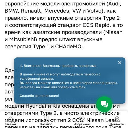
европейские модели электромобилей (Audi,
BMW, Renault, Mercedes, VW и Volvo), как
правило, имеют впускные отверстия Type 2
и соответствующий стандарт CCS Rapid, в то
время как азиатские производители (Nissan
и Mitsubishi) предпочитают впускные
отверстия Type 1 и CHAdeMO.
×
⚠️ Внимание! Возможны проблемы со связью
Однако это не всегда применимо, поскольку
В данный момент могут наблюдаться перебои с
все больше азиатских производителей
телефонной связью.
Вы всегда можете связаться с нами через мессенджеры,
переходят на европейские стандарты для
написать на email или позвонить в Max
автомобилей, продаваемых в
Спасибо за понимание!
регионе. Например, все подключаемые
модели Hyundai и Kia оснащены впускными
отверстиями Type 2, а чисто электрические
модели используют тип 2 CCS. Nissan Leaf
Главная
Каталог
Избранные
Контакты
перешел на зарядку переменного тока Type