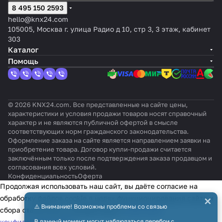
алюм
йский
е
ок:
OCCULO
d=6-10
8 495 150 2593
цве
бел
чёр
й
иний
Метал
G-DX-FM
м
т:
ый
ная
глян
hello@knx24.com
лик
Чёр
рам
цевы
105005, Москва г. улица Радио д 10, стр 3, 3 этаж, кабинет
ный
ка
й
303
Каталог
Помощь
© 2026 KNX24.com. Все представленные на сайте цены,
характеристики и условия продажи товаров носят справочный
характер и не являются публичной офертой в смысле
соответствующих норм гражданского законодательства.
Оформление заказа на сайте является направлением заявки на
приобретение товара. Договор купли-продажи считается
заключённым только после подтверждения заказа продавцом и
согласования всех условий.
Конфиденциальность
Оферта
Продолжая использовать наш сайт, вы даёте согласие на
×
обработку файлов cookie в целях функционирования сайта и
⚠️ Внимание! Возможны проблемы со связью
сбора статистики в соответствии с
политикой
конфиденциальности
В данный момент могут наблюдаться перебои с