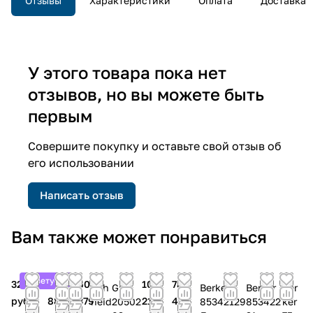
Отзывы
Характеристики
Оплата
Доставка
У этого товара пока нет
отзывов, но вы можете быть
первым
Совершите покупку и оставьте свой отзыв об
его использовании
Написать отзыв
Вам также может понравиться
Советуем
32 548
33
60
104
78
Sch
Gira
Berker
Berker
Ber
руб.
880
379
210
425
neid
20502
85342129
853422
ker