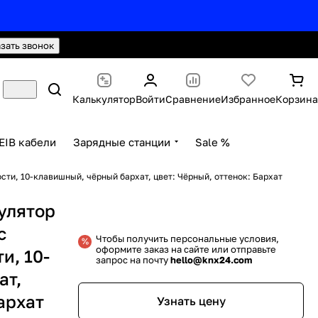
hello@knx24.com
Валюта: Рубли (RUB)
азать звонок
Калькулятор
Войти
Сравнение
Избранное
Корзина
EIB кабели
Зарядные станции
Sale %
ти, 10-клавишный, чёрный бархат, цвет: Чёрный, оттенок: Бархат
улятор
с
Чтобы получить персональные условия,
оформите заказ на сайте или отправьте
и, 10-
запрос на почту
hello@knx24.com
ат,
архат
Узнать цену