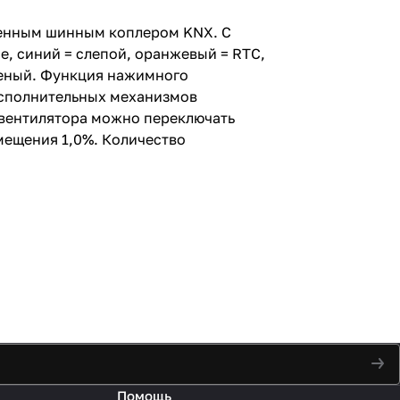
оенным шинным коплером KNX. С
, синий = слепой, оранжевый = RTC,
еленый. Функция нажимного
 исполнительных механизмов
 вентилятора можно переключать
мещения 1,0%. Количество
Помощь