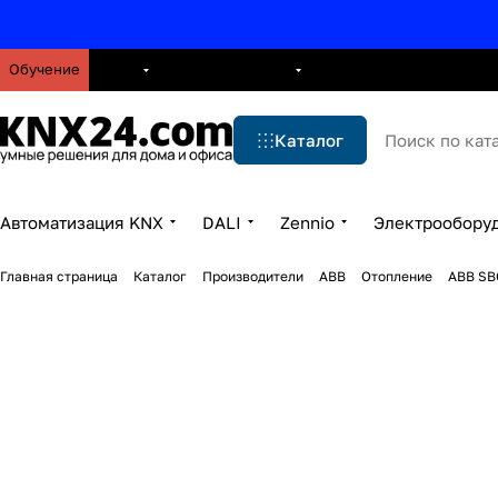
Обучение
О нас
Брошюры
Блог
Решения
Бренды
Ус
Каталог
Автоматизация KNX
DALI
Zennio
Электрообору
Главная страница
Каталог
Производители
ABB
Отопление
ABB SB