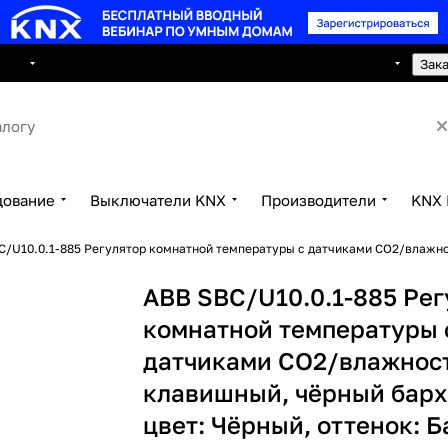
8 495 150 2593
луги
Сотрудничество
Контакты
Зак
дование
Выключатели KNX
Производители
KNX 
C/U10.0.1-885 Регулятор комнатной температуры с датчиками CO2/влажнос
ABB SBC/U10.0.1-885 Рег
комнатной температуры 
датчиками CO2/влажност
клавишный, чёрный барх
цвет: Чёрный, оттенок: Б