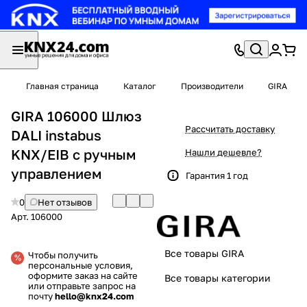
Главная страница
Каталог
Производители
GIRA
GIRA 106000 Шлюз
Рассчитать доставку
DALI instabus
KNX/EIB с ручным
Нашли дешевле?
управлением
Гарантия 1 год
0
Нет отзывов
Арт.
106000
Все товары GIRA
Чтобы получить
персональные условия,
оформите заказ на сайте
Все товары категории
или отправьте запрос на
почту
hello@knx24.com