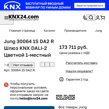
Главная страница
Каталог
Производители
Jung
Jung 30064 1S DA2 R
173 711 руб.
Шлюз KNX DALI-2
Цветной 1-местный
Рассчитать доставку
0
Нет отзывов
Арт.
30064 1S DA2 R
Нашли дешевле?
Гарантия 1 год
Чтобы получить
персональные условия,
оформите заказ на сайте
или отправьте запрос на
почту
hello@knx24.com
Все товары Jung