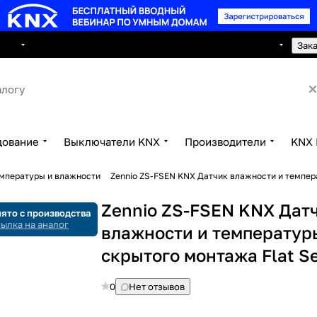
8 495 150 2593
луги
Сотрудничество
Контакты
Зак
дование
Выключатели KNX
Производители
KNX 
емпературы и влажности
Zennio ZS-FSEN KNX Датчик влажности и темпер
Zennio ZS-FSEN KNX Дат
ято с производства
ылка на аналог
влажности и температур
скрытого монтажа Flat S
0
Нет отзывов