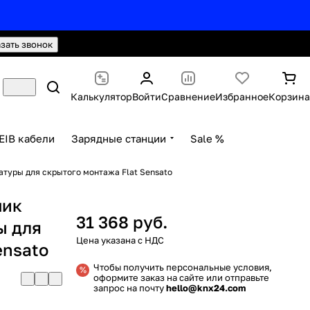
hello@knx24.com
Валюта: Рубли (RUB)
азать звонок
Калькулятор
Войти
Сравнение
Избранное
Корзина
EIB кабели
Зарядные станции
Sale %
атуры для скрытого монтажа Flat Sensato
чик
31 368 руб.
ы для
ensato
Чтобы получить персональные условия,
оформите заказ на сайте или отправьте
запрос на почту
hello@knx24.com