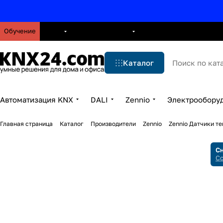
Обучение
О нас
Брошюры
Блог
Решения
Бренды
Ус
Каталог
Автоматизация KNX
DALI
Zennio
Электрообору
Главная страница
Каталог
Производители
Zennio
Zennio Датчики т
Сн
Сс