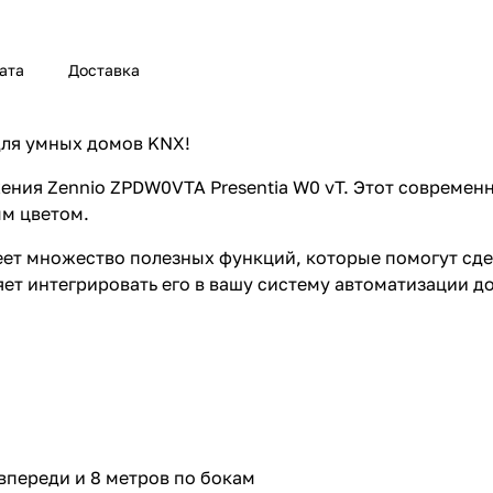
ата
Доставка
для умных домов KNX!
ения Zennio ZPDW0VTA Presentia W0 vT. Этот современ
ым цветом.
еет множество полезных функций, которые помогут сде
ет интегрировать его в вашу систему автоматизации д
впереди и 8 метров по бокам