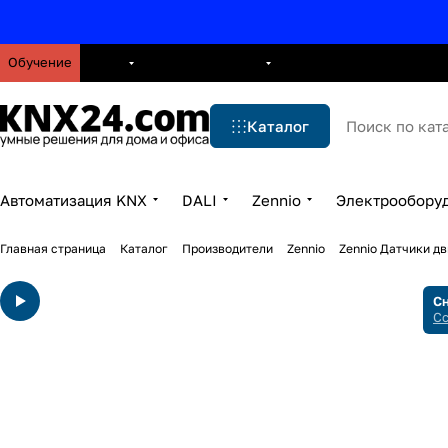
Обучение
О нас
Брошюры
Блог
Решения
Бренды
Ус
Каталог
Автоматизация KNX
DALI
Zennio
Электрообору
Главная страница
Каталог
Производители
Zennio
Zennio Датчики д
Сн
Сс