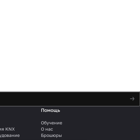
Помощь
Обучение
ия KNX
О нас
удование
Брошюры