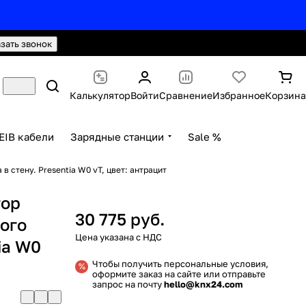
hello@knx24.com
Валюта: Рубли (RUB)
азать звонок
Калькулятор
Войти
Сравнение
Избранное
Корзина
EIB кабели
Зарядные станции
Sale %
 стену. Presentia W0 vT, цвет: антрацит
тор
30 775 руб.
ого
ia W0
Чтобы получить персональные условия,
оформите заказ на сайте или отправьте
запрос на почту
hello@knx24.com