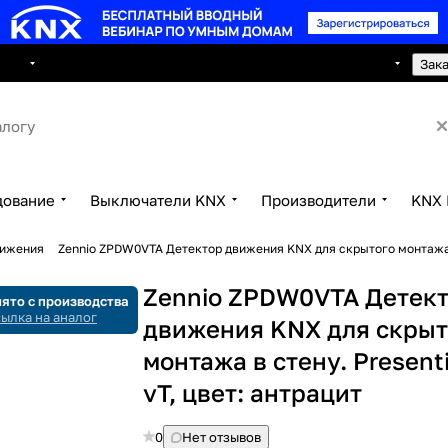
8 495 150 2593
луги
Сотрудничество
Контакты
Зак
дование
Выключатели KNX
Производители
KNX 
вижения
Zennio ZPDW0VTA Детектор движения KNX для скрытого монтажа в
Zennio ZPDW0VTA Детек
ято с производства
ылка на аналог
движения KNX для скрыт
монтажа в стену. Present
vT, цвет: антрацит
0
Нет отзывов