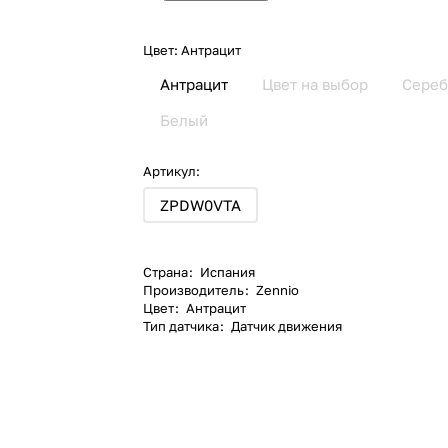
Цвет:
Антрацит
Антрацит
Цвет на выбор
Сере
Белый
Артикул:
ZPDW0VTA
Страна
:
Испания
Производитель
:
Zennio
Цвет
:
Антрацит
Тип датчика
:
Датчик движения