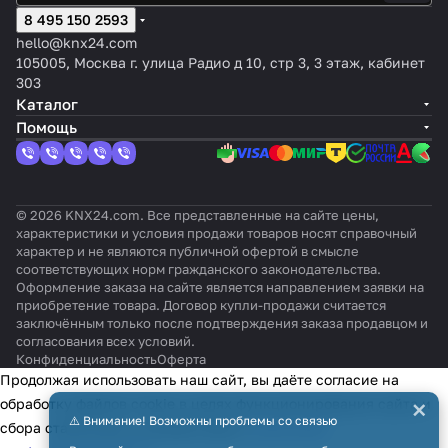
ый,
верс
нок:
ок:
ен
оттен
к:
белизна
ый
м,
8 495 150 2593
отте
ии
Слон
Глян
ия
ок:
Матов
,
PD4N-
нок:
Delux
овая
цевы
,
hello@knx24.com
Chale
ый
матовый
KNXs-
Алю
e,
кость
й,
PI
105005, Москва г. улица Радио д 10, стр 3, 3 этаж, кабинет
y
ST-FM
мин
Indoo
крем
R
303
иевы
r 180-
овый
Каталог
й
KNXs
Помощь
-DX
© 2026 KNX24.com. Все представленные на сайте цены,
характеристики и условия продажи товаров носят справочный
характер и не являются публичной офертой в смысле
соответствующих норм гражданского законодательства.
Оформление заказа на сайте является направлением заявки на
приобретение товара. Договор купли-продажи считается
заключённым только после подтверждения заказа продавцом и
согласования всех условий.
Конфиденциальность
Оферта
Продолжая использовать наш сайт, вы даёте согласие на
×
обработку файлов cookie в целях функционирования сайта и
⚠️ Внимание! Возможны проблемы со связью
сбора статистики в соответствии с
политикой