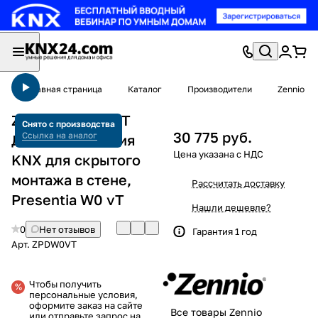
Главная страница
Каталог
Производители
Zennio
Zennio ZPDW0VT
Снято с производства
30 775 руб.
Ссылка на аналог
Датчик движения
KNX для скрытого
монтажа в стене,
Рассчитать доставку
Presentia W0 vT
Нашли дешевле?
0
Нет отзывов
Гарантия 1 год
Арт.
ZPDW0VT
Чтобы получить
персональные условия,
оформите заказ на сайте
Все товары Zennio
или отправьте запрос на