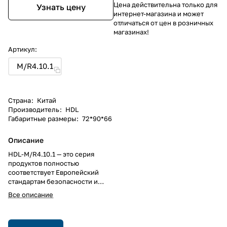
Цена действительна только для
Узнать цену
интернет-магазина и может
отличаться от цен в розничных
магазинах!
Артикул:
M/R4.10.1
Страна
:
Китай
Производитель
:
HDL
Габаритные размеры
:
72*90*66
Описание
HDL-M/R4.10.1 — это серия
продуктов полностью
соответствует Европейский
стандартам безопасности и
протоколам KNX оборудования
Все описание
высокой мощности, внутреннее
использование мощного
магнитного реле на 10A,
нулевое токопотребление и