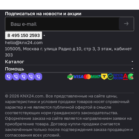
0АХ
1-10 В
канал
/6
питания,
16
REG,
Insta
атор,
акту
ьное
интерфе
канал
цвет:
bus
3-
атор
Подписаться
на новости и акции
йсом
ов,
Серы
2-
кана
, 8-
KNX-IP
10А
й
кана
л, 6А
кана
KNX
льное
л.
8 495 150 2593
Secur
, 16А
e
hello@knx24.com
105005, Москва г. улица Радио д 10, стр 3, 3 этаж, кабинет
303
Каталог
Помощь
© 2026 KNX24.com. Все представленные на сайте цены,
характеристики и условия продажи товаров носят справочный
характер и не являются публичной офертой в смысле
соответствующих норм гражданского законодательства.
Оформление заказа на сайте является направлением заявки на
приобретение товара. Договор купли-продажи считается
заключённым только после подтверждения заказа продавцом и
согласования всех условий.