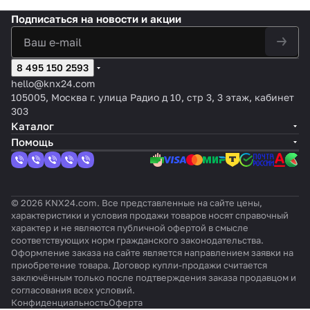
жа,
ия
на
16A/1
канал
ручное
— 2
источн
льны
моду
1
жал
кан
00мк
ьное,
Подписаться
на новости и акции
управл
выхода
иком
й
ль
ка
юзи)
ал,
Ф
16А
ение и
16 А / 5
питани
стан
KNX)
на
KN
@23
KNX
входов
я,
дарт
MAXi
л
X
0В~
Secure
A/D
интерф
ный,
nBOX
8 495 150 2593
ейсом
230В
8 Plus
hello@knx24.com
KNX-IP
~,
105005, Москва г. улица Радио д 10, стр 3, 3 этаж, кабинет
16A
303
Каталог
Помощь
© 2026 KNX24.com. Все представленные на сайте цены,
характеристики и условия продажи товаров носят справочный
характер и не являются публичной офертой в смысле
соответствующих норм гражданского законодательства.
Оформление заказа на сайте является направлением заявки на
приобретение товара. Договор купли-продажи считается
заключённым только после подтверждения заказа продавцом и
согласования всех условий.
Конфиденциальность
Оферта