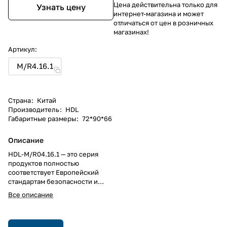
Цена действительна только для
Узнать цену
интернет-магазина и может
отличаться от цен в розничных
магазинах!
Артикул:
M/R4.16.1
Страна
:
Китай
Производитель
:
HDL
Габаритные размеры
:
72*90*66
Описание
HDL-M/R04.16.1 — это серия
продуктов полностью
соответствует Европейский
стандартам безопасности и
протоколам KNX оборудования
Все описание
высокой мощности, внутреннее
использование мощного
магнитного реле на 50A,
нулевое токопотребление и