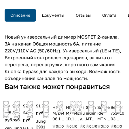
от перегрева, перенагрузки,
короткого замыкания. Кнопка
bypass для каждого выхода.
Описание
Документы
Отзывы
Оплата
Возможность объединения
каналов по мощности.
Новый универсальный диммер MOSFET 2-каналa,
3А на канал Общая мощность 6А, питание
220V/110V AC (50/60Hz). Универсальный (LE и TE),
Встроенный контроллер сценариев, защита от
перегрева, перенагрузки, короткого замыкания.
Кнопка bypass для каждого выхода. Возможность
объединения каналов по мощности.
Вам также может понравиться
49
99
97
91 772
HDL
HDL
Di
Schn
Schne
Berker
135
891
243
руб.
M/DM
M/FME
nu
eider
ider
753410
06.1
1D.1 1-
y
MTN6
MTN6
03
руб.
руб.
руб.
Jung
DIN
каналь
RE
82291
49310
Испол
0
0
0
0
0
0
0
0
0
0
0
3901
Zen
Jung
B.E.G.