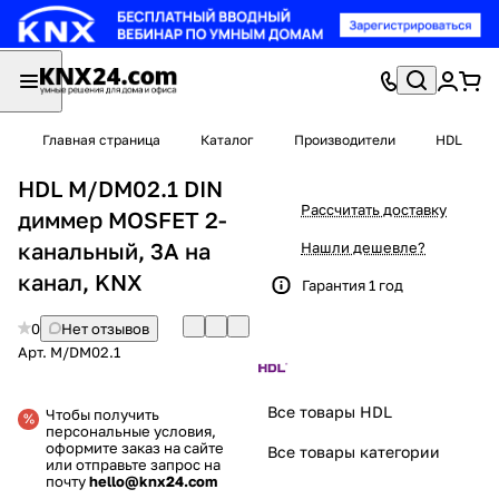
Главная страница
Каталог
Производители
HDL
HDL M/DM02.1 DIN
Рассчитать доставку
диммер MOSFET 2-
канальный, 3А на
Нашли дешевле?
канал, KNX
Гарантия 1 год
0
Нет отзывов
Арт.
M/DM02.1
Все товары HDL
Чтобы получить
персональные условия,
оформите заказ на сайте
Все товары категории
или отправьте запрос на
почту
hello@knx24.com