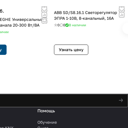
б.
ABB SD/S8.16.1 Светорегулятор
ЭПРА 1-10В, 8-канальный, 16А
REGHE Универсальный
канала 20-300 Вт/ВA
0
0
В наличии
личии
у
Узнать цену
Помощь
Обучение
ия KNX
О нас