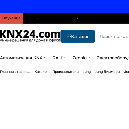
Обучение
О нас
Брошюры
Блог
Решения
Бренды
Ус
Каталог
Автоматизация KNX
DALI
Zennio
Электрообору
Главная страница
Каталог
Производители
Jung
Jung Диммеры
Ju