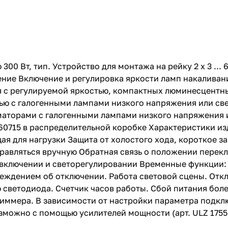
 Вт, тип. Устройство для монтажа на рейку 2 x 3 ... 6
ие Включение и регулировка яркости ламп накаливани
 с регулируемой яркостью, компактных люминесцентны
ью с галогенными лампами низкого напряжения или с
торами с галогенными лампами низкого напряжения 
60715 в распределительной коробке Характеристики из
я для нагрузки Защита от холостого хода, короткое з
правляться вручную Обратная связь о положении перек
включении и светорегулировании Временные функции:
еждением об отключении. Работа световой сцены. Отк
светодиода. Счетчик часов работы. Сбой питания более
ммера. В зависимости от настройки параметра подклю
можно с помощью усилителей мощности (арт. ULZ 1755