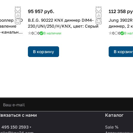
95 957 руб.
112 358 ру
роллер LED
B.E.G. 90222 KNX диммер DIM4-
Jung 3902
авление
230/UNI/250/H/KNX, цвет: Серый
диммер, 2 
4-канальный
0
0
В наличии
0
0
В на
В корзину
В корзин
Связаться с нами
Каталог
 495 150 2593
Sale %
hello@knx24.com
Автоматизац