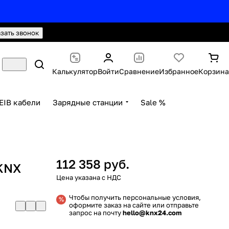
hello@knx24.com
Валюта: Рубли (RUB)
азать звонок
Калькулятор
Войти
Сравнение
Избранное
Корзина
EIB кабели
Зарядные станции
Sale %
112 358 руб.
KNX
Чтобы получить персональные условия,
оформите заказ на сайте или отправьте
запрос на почту
hello@knx24.com