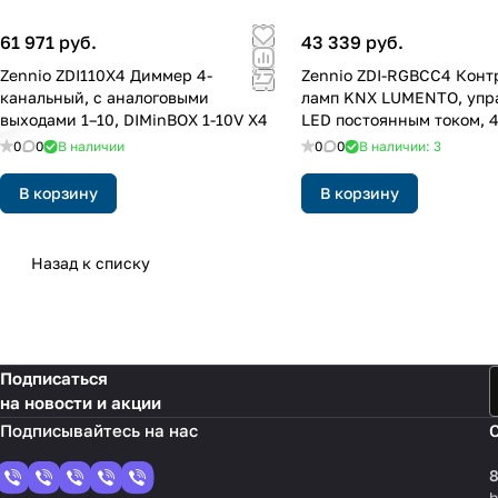
61 971 руб.
43 339 руб.
Zennio ZDI110X4 Диммер 4-
Zennio ZDI-RGBCC4 Конт
канальный, с аналоговыми
ламп KNX LUMENTO, упр
выходами 1–10, DIMinBOX 1-10V X4
LED постоянным током, 
(RGB)
0
0
В наличии
0
0
В наличии: 3
В корзину
В корзину
Назад к списку
Подписаться
на новости и акции
8